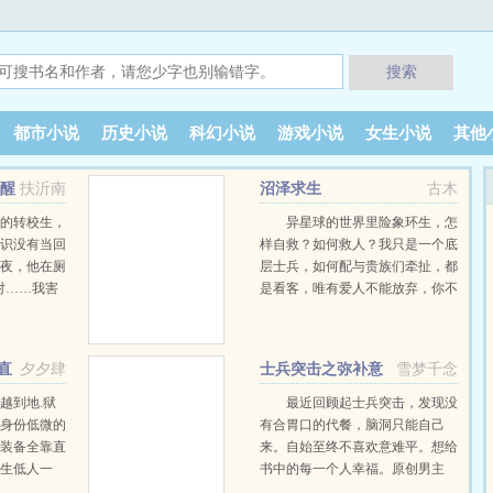
搜索
都市小说
历史小说
科幻小说
游戏小说
女生小说
其他
觉醒
扶沂南
沼泽求生
古木
怪的转校生，
异星球的世界里险象环生，怎
意识没有当回
样自救？如何救人？我只是一个底
起夜，他在厕
层士兵，如何配与贵族们牵扯，都
对……我害
是看客，唯有爱人不能放弃，你不
玩家也就会压
能体验游戏，就无法征服…… …
”夏一
不是接触了这
直
夕夕肆
士兵突击之弥补意
雪梦千念
开始探索，解
难平
……黑猫……
越到地.狱
最近回顾起士兵突击，发现没
杂八后，他
为身份低微的
有合胃口的代餐，脑洞只能自己
一时一瞬间苏
，装备全靠直
来。自始至终不喜欢意难平。想给
他是无限流中
天生低人一
书中的每一个人幸福。原创男主
，只不过他
，黎遇舟第一
…