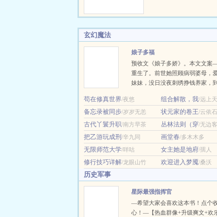
是试…
次直播就被全网嘲讽
娃能力。黎遇舟毫不
用自己前世的饲养员
玄幻魔法
崽，就是不知道为什
崽崽也越来越多。-黎
娘子多福
式前所未见，网友指
预收文《娘子多娇》。本文文案
花里胡哨，实则难吃
重生了。前世她照顾病弱婆母，
实力捧场，全息共享
妹妹，没日没夜刺绣挣钱养家，
播间网友真实体验…
的却是他要与高门贵女成亲，怕
苟在修真世界
组合解散，我
/夜悠
/远上
损，还要逼她自请为妾，最后更
备忘录被同步
状元家的卷王
/岁岁无恙
给别人。这次，她决定为自己而
/云依
流产生不出孩子？行，我就给你
古代丫鬟升职
丛林法则（穿
/南方早茶
/无边
事的小妾。想要和高门贵女成双
把乙游玩成刑
画堂春
/辛九同
/多木木多
我就在外面大肆宣扬自己的好名
无限师范大学
女主她是地府
/咩咕
/孺人
贵女怀孕了？没事，小妾也怀孕
眼看时机成熟，前夫与高门贵女
修行技巧详解
欢迎进入梦魇
/龙眼山竹
/桑沃
胎，小…
历史军事
星际最强指挥官
—希望大家会喜欢这本书！点个
心！—【热血群像+升级爽文+欢