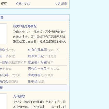
都市
娇养太子妃
小舟遥遥
情
我夫郎是恶毒男配
郑山辞穿书了，他穿成了恶毒男配虞澜意
的炮灰丈夫。原主因缘巧合和恶毒男配虞
澜意成亲，在奔赴小县城后虞澜意处处讽
刺看不起丈夫，丈夫最后受不了联合蓝颜
情道
你有白孔雀吗
/比卡比
/欠金三两
知己把虞澜意杀了。 现在他在宴会上被人
给一个
娇养太子妃
/拭微
抓住和虞澜意同处一室，在大庭广众之下
/小舟遥遥
私会，虞澜意本想让男主和自己关在一起
一首辅
变成丧尸后被
/黑糖茉莉奶茶
/蛛于
结果关错人了，现在他用袖子遮挡着脸，
传
再告白一次又
/月临春
/图样先森
对着郑山辞怒目而视。 面对众人的指责，
婿的科
青梅晚春
/三六九龄
/折枝伴酒
郑山辞咬牙：“我娶。” 郑山辞嘴里发苦，
这人完全就是一个作精，侯府娇养…
满点会
帐中婚
/甜画舫
/怡米
技
为你服软
完结文《偏要你独属我》文案在下方，戳
右上角收藏。【全文完】 大一时，时