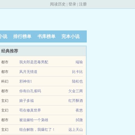
阅读历史
|
登录
|
注册
小说
排行榜单
书库榜单
完本小说
经典推荐
都市
我夫郎是恶毒男配
端瑜
都市
风月无情道
比卡比
科幻
邪神传1
陆松也
都市
你有白孔雀吗
欠金三两
玄幻
娘子多福
红芹酥酒
玄幻
苟在修真世界
夜悠
都市
被迫嫁给一个枭雄
拭微
玄幻
组合解散，我爆红了！
远上天山