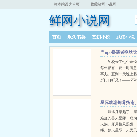
将本站设为首页
收藏鲜网小说网
鲜网小说网
首页
永久书架
玄幻小说
武侠小说
阅读记录
当npc扮演者突然
学校来了七个奇
每年都有，夏一时潜
事儿。直到一天晚上
所门口听见了——“不
怕……”“他们这些老
迫新手了！”“npc……
时：？？？不知道是
星际幼崽饲养指南[
个世界的奥秘，他也
播]
锁各种人物。万人迷
黎遇舟穿越了，穿
大boss…….一堆杂七
难度的兽人星际，成
逃出了这个世界，夏
人族。开局捡只黑猫
醒了所有记忆，原来
播。兽人星际，人类
扮演npc这一类的玩家
等，由于人类的身份