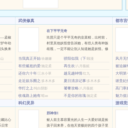
，质疑他的养
在意，专心利
技能点来养
武侠修真
都市言
么，家里的兽
遇舟做饭方
在下平平无奇
责他做饭表面
——孟椒
玖茴只是个平平无奇的韭菜精，出村前，
至极。崽崽们
爱护年幼
村里其他妖怪曾告诉她，有些人类有种族
味觉系统让直
到头换来
歧视，一定不能让别人知道她是妖怪。修
名声受
真界仙门林立，有宗门擅炼丹，有宗门擅
当我真正开始
骄阳似我（下
风月无
天山
/余姗姗
/顾漫
是将她送
剑修，有宗门擅占卜。唯有玖茴拜的宗
有些尴尬的爱
再生欢
被迫嫁
活。说她
石
/施定柔
门，不仅无人擅御妖兽，其他方面也毫无
/八月薇妮
纳个爱搅
存在感。玖茴问师父：“我们宗门传承两
还你六十年
越见越钟情
大明第
客
/三水小草
/红九
成对？那
千年，靠的是什么？”师父神情深沉，目
走近娱乐圈之
夏日清凉记事
谢贵妃
/多木木多
/多木木多
声。高门
光悠远：“全靠苟。”狗？本文将于11月20
华灯之上
饕餮攻略
高门寒
/纯白阴影
/八月薇妮
了。……
日入V，感谢读者朋友的支持~新文古言
各怀鬼
《落崖三载后》，正在连载中~ …
收魂路上她有
不是你的玫瑰
魅力值
/暗an
/施定柔
科幻灵异
游戏竞
邪神传1
收藏比心
鲛人前主慕容重光的人生一大爱好就是捡
乐日常
孩子回来养，在他天资极好的四个孩子里